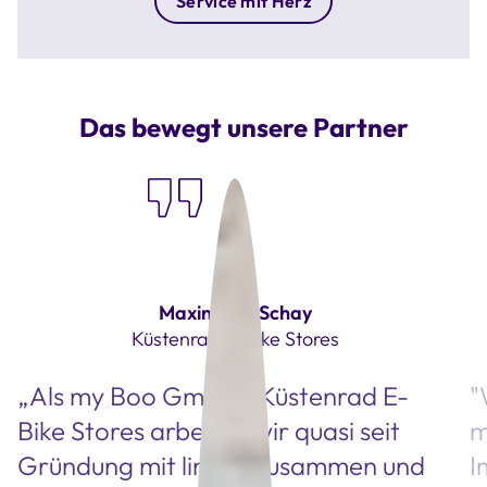
Service mit Herz
Das bewegt unsere Partner
Maximilian Schay
Küstenrad E-Bike Stores
„Als my Boo GmbH / Küstenrad E-
"
Bike Stores arbeiten wir quasi seit
m
Gründung mit linexo zusammen und
I