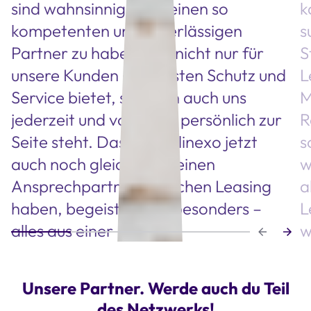
sind wahnsinnig froh, einen so
k
kompetenten und zuverlässigen
s
Partner zu haben, der nicht nur für
S
unsere Kunden den besten Schutz und
L
Service bietet, sondern auch uns
M
jederzeit und vor allem persönlich zur
R
Seite steht. Dass wir in linexo jetzt
s
auch noch gleichzeitig einen
w
Ansprechpartner in Sachen Leasing
a
haben, begeistert uns besonders –
L
alles aus einer Hand!“
w
Step 1 of 4
Unsere Partner. Werde auch du Teil
des Netzwerks!